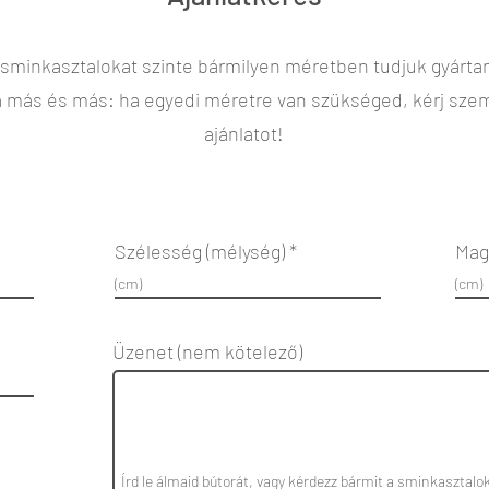
 sminkasztalokat szinte bármilyen méretben tudjuk gyártan
 más és más: ha egyedi méretre van szükséged, kérj szem
ajánlatot!
Szélesség (mélység)
Mag
Üzenet (nem kötelező)