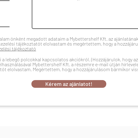
talam önként megadott adataim a Mybettershelf Kft. az ajánlatának
kezelési tájékoztatót elolvastam és megértettem, hogy a hozzájá
elési tájékoztató
a lebegő polcokkal kapcsolatos akciókról. (Hozzájárulok, hogy a
használásával Mybettershelf Kft. a részemre e-mail útján hírlevel
atót elolvastam. Megértettem, hogy a hozzájárulásom bármikor vi
Kérem az ajánlatot!