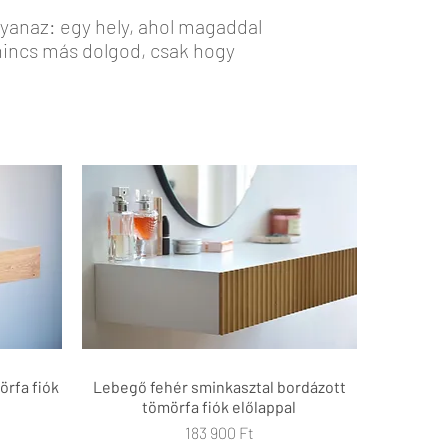
gyanaz: egy hely, ahol magaddal
 nincs más dolgod, csak hogy
örfa fiók
Lebegő fehér sminkasztal bordázott
Gyorsnézet
tömörfa fiók előlappal
Ár
183 900 Ft