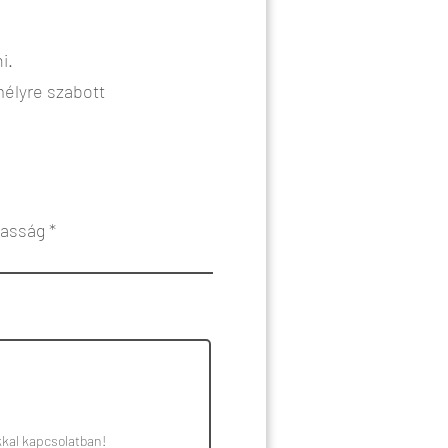
i.
élyre szabott
asság