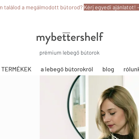
 találod a megálmodott bútorod?
Kérj egyedi ajánlatot! 
prémium lebegő bútorok
TERMÉKEK
a lebegő bútorokról
blog
rólun