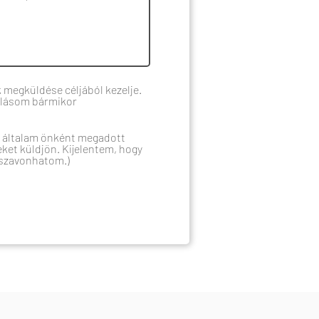
 megküldése céljából kezelje.
rulásom bármikor
z általam önként megadott
eket küldjön. Kijelentem, hogy
sszavonhatom.)