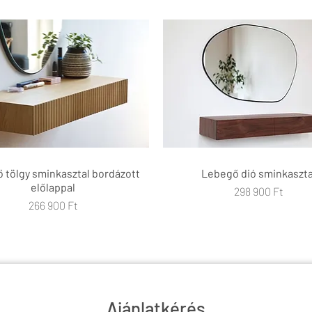
 tölgy sminkasztal bordázott
Gyorsnézet
Lebegő dió sminkaszta
Gyorsnézet
előlappal
Ár
298 900 Ft
Ár
266 900 Ft
Ajánlatkérés