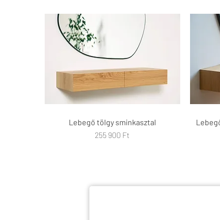
Lebegő tölgy sminkasztal
Gyorsnézet
Lebegő
Ár
255 900 Ft