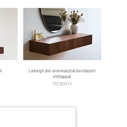
l
Lebegő dió sminkasztal bordázott
Gyorsnézet
előlappal
Ár
313 900 Ft