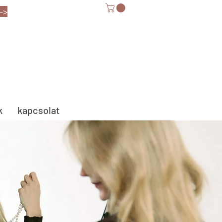
-->
k
kapcsolat