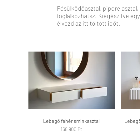
Fésülködőasztal, pipere asztal,
foglalkozhatsz. Kiegészítve eg
élvezd az itt töltött időt.
Lebegő fehér sminkasztal
Gyorsnézet
Lebegő
Ár
168 900 Ft