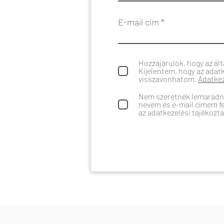
E-mail cím
Hozzájárulok, hogy az ál
Kijelentem, hogy az adat
visszavonhatom.
Adatkez
Nem szeretnék lemaradni 
nevem és e-mail címem fel
az adatkezelési tájékozt