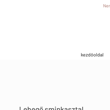
Nem
kezdőoldal
Lebegő sminkasztal