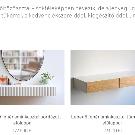
 öltözőasztal – sokféleképpen nevezik, de a lényeg u
y tükörrel, a kedvenc ékszereiddel, kiegészítőiddel…
 fehér sminkasztal bordázott
Gyorsnézet
Lebegő fehér sminkasztal töm
Gyorsnézet
előlappal
előlappal
Ár
Ár
172 900 Ft
173 900 Ft