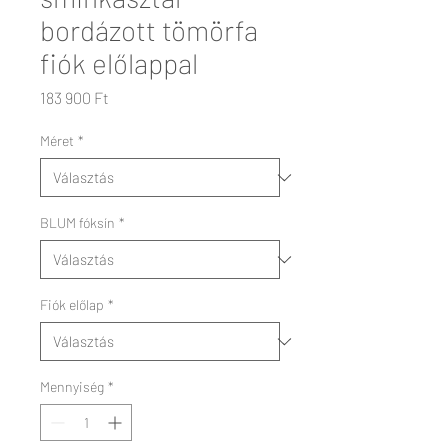
bordázott tömörfa
fiók előlappal
Ár
183 900 Ft
Méret
*
BLUM fóksín
*
Fiók előlap
*
Mennyiség
*