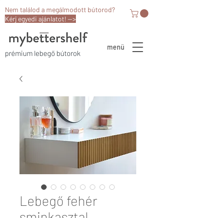
Nem találod a megálmodott bútorod?
Kérj egyedi ajánlatot! -->
menü
prémium lebegő bútorok
Lebegő fehér
sminkasztal