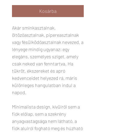
Kosárba
Akár sminkasztalnak,
öltözőasztalnak, pipereasztalnak
vagy fésülködőasztalnak nevezed, a
lényege mindig ugyanaz: egy
elegáns, személyes sziget, amely
csak neked van fenntartva. Ha
tükröt, ékszereket és apró
kedvenceidet helyezed rá, máris
különleges hangulatban indul a
napod.
Minimalista design, kívülről sem a
fiók előlap, sem a szekrény
anyagvastagsága nem látható, a
fiók alulról fogható meg és húzható