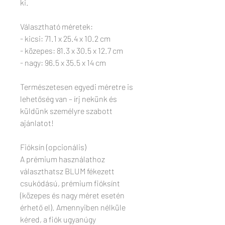
ki.
Választható méretek:
- kicsi: 71.1 x 25.4 x 10.2 cm
- közepes: 81.3 x 30.5 x 12.7 cm
- nagy: 96.5 x 35.5 x 14 cm
Természetesen egyedi méretre is
lehetőség van – írj nekünk és
küldünk személyre szabott
ajánlatot!
Fióksín (opcionális)
A prémium használathoz
választhatsz BLUM fékezett
csukódású, prémium fióksínt
(közepes és nagy méret esetén
érhető el). Amennyiben nélküle
kéred, a fiók ugyanúgy