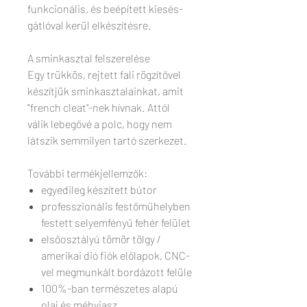
funkcionális, és beépített kiesés-
gátlóval kerül elkészítésre.
A sminkasztal felszerelése
Egy trükkös, rejtett fali rögzítővel
készítjük sminkasztalainkat, amit
"french cleat"-nek hívnak. Attól
válik lebegővé a polc, hogy nem
látszik semmilyen tartó szerkezet.
További termékjellemzők:
egyedileg készített bútor
professzionális festőműhelyben
festett selyemfényű fehér felület
elsőosztályú tömör tölgy /
amerikai dió fiók előlapok, CNC-
vel megmunkált bordázott felüle
100%-ban természetes alapú
olaj és méhviasz