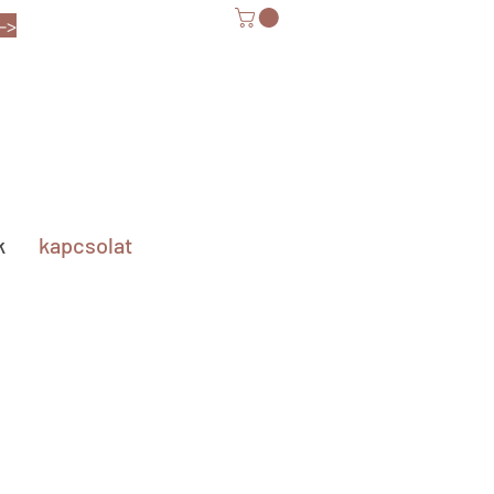
-->
k
kapcsolat