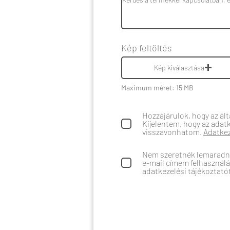
Kép feltöltés
Kép kiválasztása
Maximum méret: 15 MB
Hozzájárulok, hogy az ál
Kijelentem, hogy az adat
visszavonhatom.
Adatkez
Nem szeretnék lemaradni
e-mail címem felhasználás
adatkezelési tájékoztat