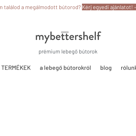
 találod a megálmodott bútorod?
Kérj egyedi ajánlatot! 
prémium lebegő bútorok
TERMÉKEK
a lebegő bútorokról
blog
rólun