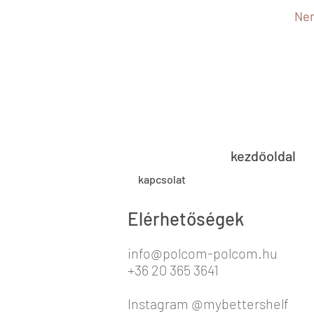
Nem
kezdőoldal
kapcsolat
Elérhetőségek
info@polcom-polcom.hu
+36 20 365 3641
Instagram @mybettershelf