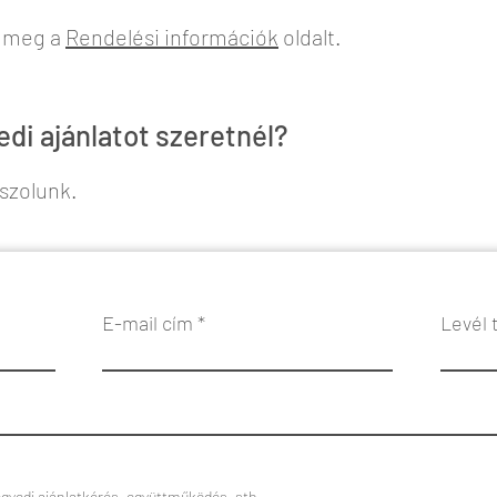
d meg a
Rendelési információk
oldalt.
di ajánlatot szeretnél?
aszolunk.
E-mail cím
Levél 