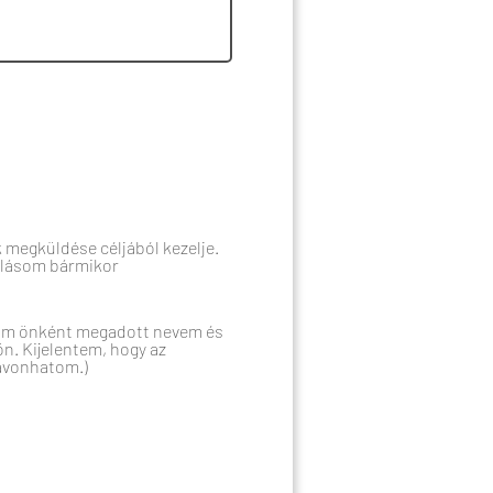
 megküldése céljából kezelje.
rulásom bármikor
alam önként megadott nevem és
ön. Kijelentem, hogy az
zavonhatom.)