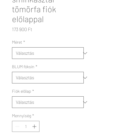
tömörfa fiók
előlappal
Ár
173 900 Ft
Méret
*
BLUM fóksín
*
Fiók előlap
*
Mennyiség
*