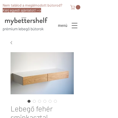
Nem találod a megálmodott bútorod?
Kérj egyedi ajánlatot! -->
menü
prémium lebegő bútorok
Lebegő fehér
sminkasztal