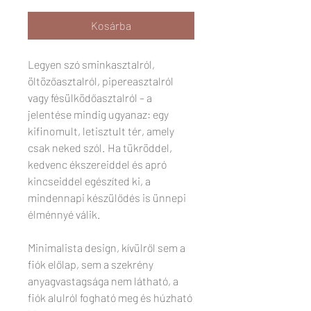
Kosárba
Legyen szó sminkasztalról,
öltözőasztalról, pipereasztalról
vagy fésülködőasztalról – a
jelentése mindig ugyanaz: egy
kifinomult, letisztult tér, amely
csak neked szól. Ha tükröddel,
kedvenc ékszereiddel és apró
kincseiddel egészíted ki, a
mindennapi készülődés is ünnepi
élménnyé válik.
Minimalista design, kívülről sem a
fiók előlap, sem a szekrény
anyagvastagsága nem látható, a
fiók alulról fogható meg és húzható