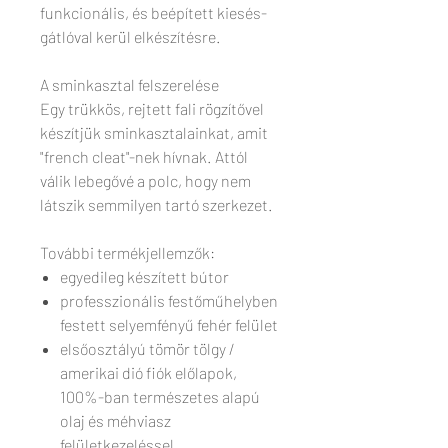
funkcionális, és beépített kiesés-
gátlóval kerül elkészítésre.
A sminkasztal felszerelése
Egy trükkös, rejtett fali rögzítővel
készítjük sminkasztalainkat, amit
"french cleat"-nek hívnak. Attól
válik lebegővé a polc, hogy nem
látszik semmilyen tartó szerkezet.
További termékjellemzők:
egyedileg készített bútor
professzionális festőműhelyben
festett selyemfényű fehér felület
elsőosztályú tömör tölgy /
amerikai dió fiók előlapok,
100%-ban természetes alapú
olaj és méhviasz
felületkezeléssel