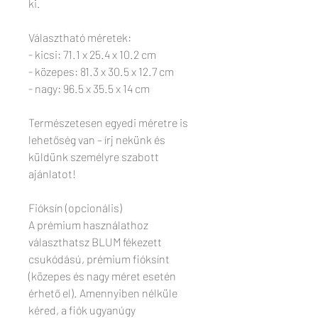
ki.
Választható méretek:
- kicsi: 71.1 x 25.4 x 10.2 cm
- közepes: 81.3 x 30.5 x 12.7 cm
- nagy: 96.5 x 35.5 x 14 cm
Természetesen egyedi méretre is
lehetőség van – írj nekünk és
küldünk személyre szabott
ajánlatot!
Fióksín (opcionális)
A prémium használathoz
választhatsz BLUM fékezett
csukódású, prémium fióksínt
(közepes és nagy méret esetén
érhető el). Amennyiben nélküle
kéred, a fiók ugyanúgy