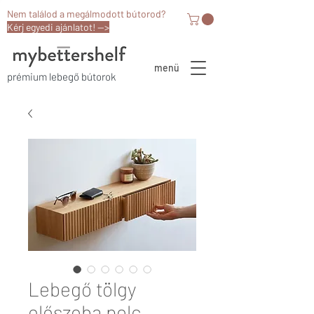
Nem találod a megálmodott bútorod?
Kérj egyedi ajánlatot! -->
menü
prémium lebegő bútorok
Lebegő tölgy
előszoba polc