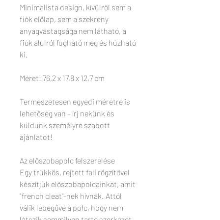
Minimalista design, kívülről sem a
fiók előlap, sem a szekrény
anyagvastagsága nem látható, a
fiók alulról fogható meg és húzható
ki.
Méret: 76,2 x 17,8 x 12,7 cm
Természetesen egyedi méretre is
lehetőség van – írj nekünk és
küldünk személyre szabott
ajánlatot!
Az előszobapolc felszerelése
Egy trükkös, rejtett fali rögzítővel
készítjük előszobapolcainkat, amit
"french cleat"-nek hívnak. Attól
válik lebegővé a polc, hogy nem
látszik semmilyen tartó szerkezet.