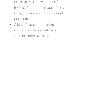
és mintázata eltérhet a fotón
lévőtől. Minden faanyag más és
más, a természet sosem ismétli
önmagát.
A kis mélység miatt ehhez a
modellhez nem érhető el a
fióksín opció. A fiókok
természetesen funkcionálisak,
és beépített kiesés gátlóval
rendelkeznek.
ÁRAK
Az árak az ÁFÁ-t tartalmazzák.
KÉSZÍTÉSI IDŐ
SPÓROLJ 5%-OT!
Amennyiben banki átutalással fizetnél,
A bútor a megrendelés véglegesítése
5% kedvezményt ajánlunk a
ÁTVÉTEL / SZÁLLÍTÁS
után kerül gyártásra, gyártási idő: 4-6
végösszegből. Ehhez kérjük, vedd fel
hét.
velünk a kapcsolatot!
Vedd át személyesen törökbálinti