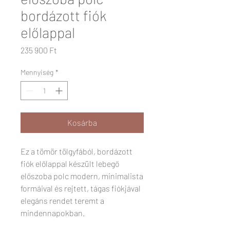
bordázott fiók
előlappal
Ár
235 900 Ft
Mennyiség
*
Kosárba
Ez a tömör tölgyfából, bordázott
fiók előlappal készült lebegő
előszoba polc modern, minimalista
formáival és rejtett, tágas fiókjával
elegáns rendet teremt a
mindennapokban.