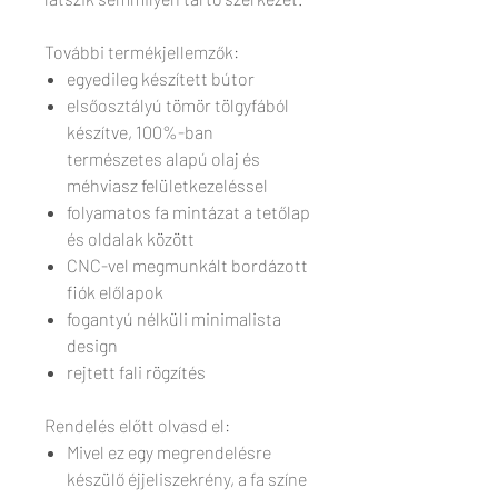
További termékjellemzők:
egyedileg készített bútor
elsőosztályú tömör tölgyfából
készítve, 100%-ban
természetes alapú olaj és
méhviasz felületkezeléssel
folyamatos fa mintázat a tetőlap
és oldalak között
CNC-vel megmunkált bordázott
fiók előlapok
fogantyú nélküli minimalista
design
rejtett fali rögzítés
Rendelés előtt olvasd el:
Mivel ez egy megrendelésre
készülő éjjeliszekrény, a fa színe