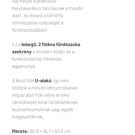
Adj helyet a praktikus,
helytakarékos tárolásnak a mosdó
alatt, és élvezd a tömörfa
természetes szépségét a
fürdőszobádban!
Ez a
lebegő, 2 fiókos fürdőszoba
szekrény
a modern dizájn és a
funkcionalitás tökéletes
egyensúlya.
A felső fiók
U-alakú
, így nem
ütközik a mosdó lefolyócsövével,
míg az alsó fiók teljes értékű
tárolóhelyet kínál törölközőknek,
kozmetikumoknak vagy egyéb
kiegészítőknek.
Mérete:
60,9 × 45,7 × 50,8 cm