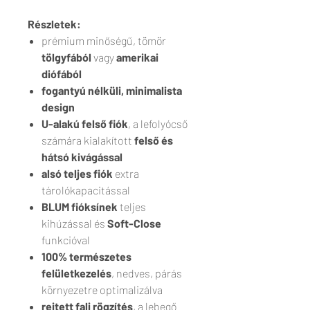
Részletek:
prémium minőségű, tömör
tölgyfából
vagy
amerikai
diófából
fogantyú nélküli, minimalista
design
U-alakú felső fiók
, a lefolyócső
számára kialakított
felső és
hátsó kivágással
alsó teljes fiók
extra
tárolókapacitással
BLUM fióksínek
teljes
kihúzással és
Soft-Close
funkcióval
100% természetes
felületkezelés
, nedves, párás
környezetre optimalizálva
rejtett fali rögzítés
, a lebegő