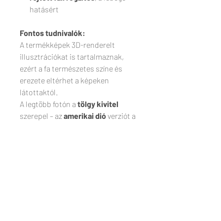
hatásért
Fontos tudnivalók:
A termékképek 3D-renderelt
illusztrációkat is tartalmaznak,
ezért a fa természetes színe és
erezete eltérhet a képeken
látottaktól.
A legtöbb fotón a
tölgy kivitel
szerepel – az
amerikai dió
verziót a
termékképek között találod.
Az ajánlat
csak a fürdőszoba
szekrényt
tartalmazza – a mosdó,
csaptelep és csövek nem részei a
csomagnak.
ÁRAK