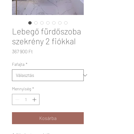
Lebegő fürdőszoba
szekrény 2 fiókkal
Ár
367 900 Ft
Fafajta
*
Mennyiség
*
Kosárba